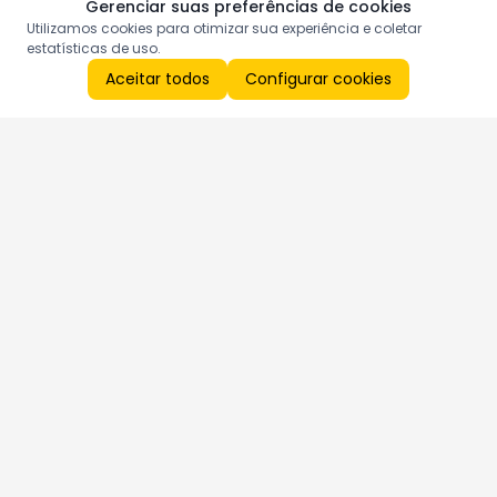
Gerenciar suas preferências de cookies
Utilizamos cookies para otimizar sua experiência e coletar
estatísticas de uso.
Aceitar todos
Configurar cookies
Aproveite as nossas promoções!
Cadastre seu e-mail e receba ofertas exclusivas.
QUERO RECEBER