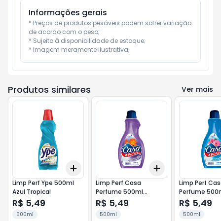
Informações gerais
* Preços de produtos pesáveis podem sofrer variação 
de acordo com o peso;

* Sujeito à disponibilidade de estoque;

* Imagem meramente ilustrativa;
Produtos similares
Ver mais
Add
Add
+
3
+
5
+
10
+
3
+
5
+
10
Limp Perf Ype 500ml
Limp Perf Casa
Limp Perf Ca
Azul Tropical
Perfume 500ml
Perfume 500
Sensualidad
Agradable
R$ 5,49
R$ 5,49
R$ 5,49
500ml
500ml
500ml