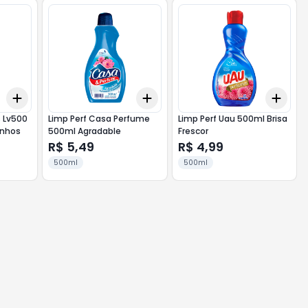
Add
Add
Add
+
3
+
5
+
10
+
3
+
5
+
10
+
3
s Lv500
Limp Perf Casa Perfume
Limp Perf Uau 500ml Brisa
onhos
500ml Agradable
Frescor
R$ 5,49
R$ 4,99
500ml
500ml