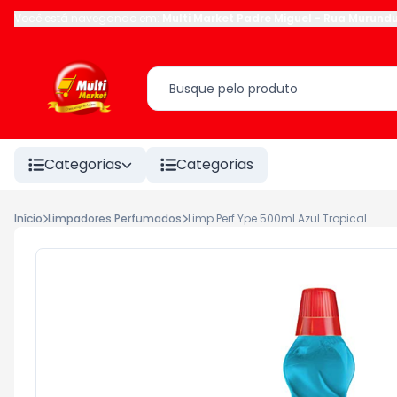
Você está navegando em:
Multi Market Padre Miguel
-
Rua Murund
Categorias
Categorias
Início
Limpadores Perfumados
Limp Perf Ype 500ml Azul Tropical