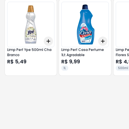
Add
Add
+
3
+
5
+
10
+
3
+
5
+
Limp Perf Ype 500ml Cha
Limp Perf Casa Perfume
Limp Pe
Branco
1Lt Agradable
Flores 
R$ 5,49
R$ 9,99
R$ 4
1L
500ml