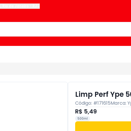
u
,
Rio de Janeiro
-
RJ
Limp Perf Ype 5
Código: #
171615
Marca:
Y
R$ 5,49
500ml