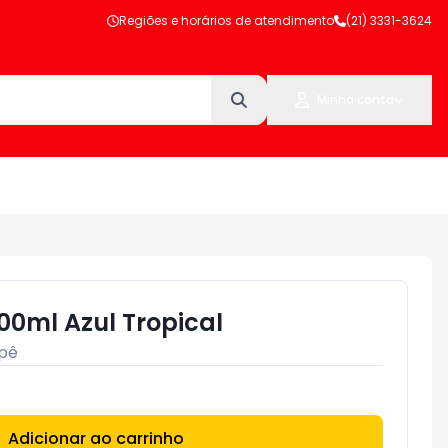
Regiões e horários de atendimento
(21) 3331-3624
Minha conta
00ml Azul Tropical
pê
Adicionar ao carrinho
Subtotal:
R$ 0,00