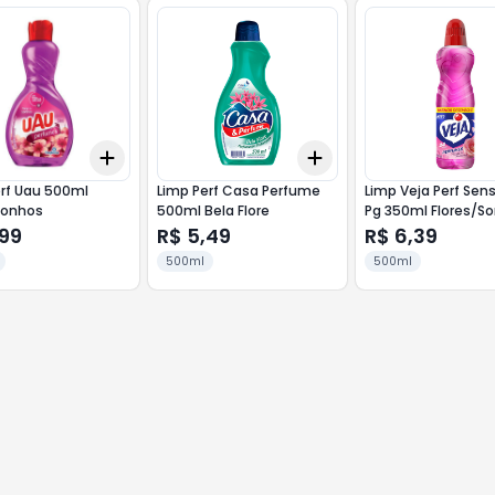
Add
Add
10
+
3
+
5
+
10
+
3
+
5
+
10
rf Uau 500ml
Limp Perf Casa Perfume
Limp Veja Perf Sen
Sonhos
500ml Bela Flore
Pg 350ml Flores/S
,99
R$ 5,49
R$ 6,39
500ml
500ml