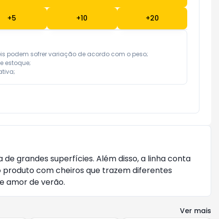
+
5
+
10
+
20
eis podem sofrer variação de acordo com o peso;

e estoque;

tiva;
 grandes superfícies. Além disso, a linha conta 
o produto com cheiros que trazem diferentes 
l e amor de verão.
Ver mais