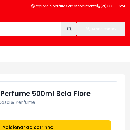
Regiões e horários de atendimento
(21) 3331-3624
Minha conta
 Perfume 500ml Bela Flore
Casa & Perfume
Adicionar ao carrinho
Subtotal:
R$ 0,00