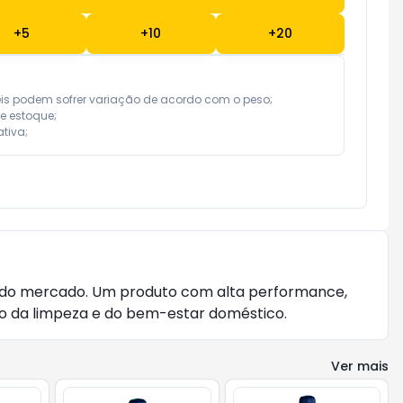
+
5
+
10
+
20
eis podem sofrer variação de acordo com o peso;

e estoque;

tiva;
 do mercado. Um produto com alta performance,
ado da limpeza e do bem-estar doméstico.
Ver mais