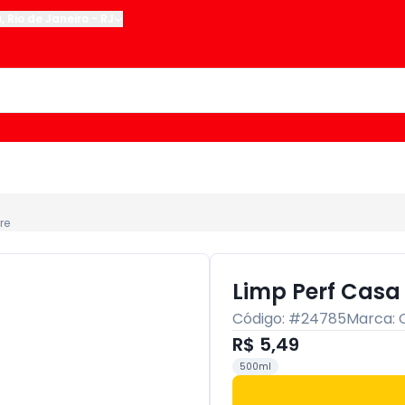
u
,
Rio de Janeiro
-
RJ
re
Limp Perf Casa
Código: #
24785
Marca:
R$ 5,49
500ml