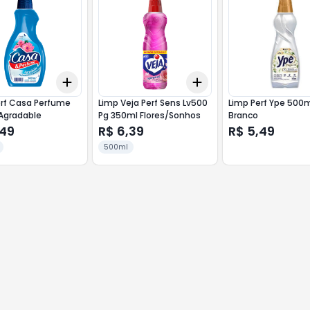
Add
Add
10
+
3
+
5
+
10
+
3
+
5
+
10
erf Casa Perfume
Limp Veja Perf Sens Lv500
Limp Perf Ype 500
Agradable
Pg 350ml Flores/Sonhos
Branco
,49
R$ 6,39
R$ 5,49
500ml