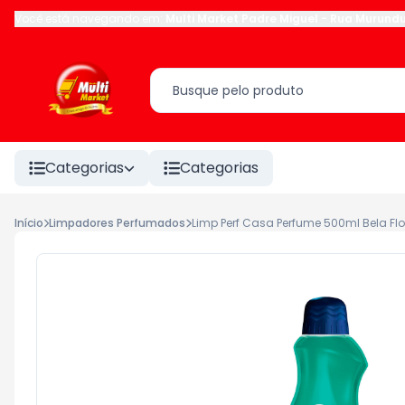
Você está navegando em:
Multi Market Padre Miguel
-
Rua Murund
Categorias
Categorias
Início
Limpadores Perfumados
Limp Perf Casa Perfume 500ml Bela Flo