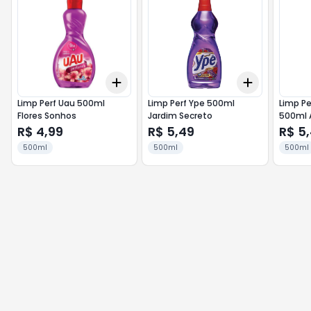
Add
Add
+
3
+
5
+
10
+
3
+
5
+
Limp Perf Uau 500ml
Limp Perf Ype 500ml
Limp P
Flores Sonhos
Jardim Secreto
500ml 
R$ 4,99
R$ 5,49
R$ 5
500ml
500ml
500ml