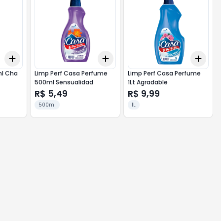
Add
Add
Add
+
3
+
5
+
10
+
3
+
5
+
10
+
3
ml Cha
Limp Perf Casa Perfume
Limp Perf Casa Perfume
500ml Sensualidad
1Lt Agradable
R$ 5,49
R$ 9,99
500ml
1L