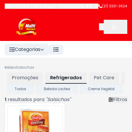
Multi Market Padre Miguel
-
Rua Murundu
,
Rio de Janeiro
(21) 3331-3624
-
RJ
Categorias
Início
Salsichas
Promoções
Refrigerados
Pet Care
Pa
Todos
Bebida Lactea
Creme Vegetal
1
resultados para
"
Salsichas
"
Filtros