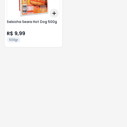
Add
+
3
+
5
+
10
Salsicha Seara Hot Dog 500g
R$ 9,99
500gr