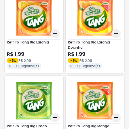
Add
Add
+
3
+
5
+
10
+
3
Refr Po Tang 18g Laranja
Refr Po Tang 18g Laranja
Docinha
R$ 1,99
R$ 1,99
R$ 2,09
R$ 2,09
-
5
%
-
5
%
0.36 Quilograma(s)
0.36 Quilograma(s)
Add
Add
+
3
+
5
+
10
+
3
Refr Po Tang 18g Limao
Refr Po Tang 18g Manga