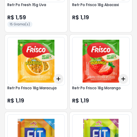
Refr Po Fresh 15g Uva
Refr Po Frisco 18g Abacaxi
R$ 1,59
R$ 1,19
15 Grama(s)
Add
Add
+
3
+
5
+
10
+
3
Refr Po Frisco 18g Maracuja
Refr Po Frisco 18g Morango
R$ 1,19
R$ 1,19