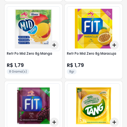
Add
Add
+
3
+
5
+
10
+
3
Refr Po Mid Zero 8g Manga
Refr Po Mid Zero 8g Maracuja
R$ 1,79
R$ 1,79
8 Grama(s)
8gr
Add
Add
+
3
+
5
+
10
+
3