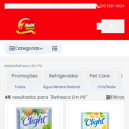
Multi Market Padre Miguel
-
Rua Murundu
,
Rio de Janeiro
(21) 3331-3624
-
RJ
Categorias
Início
Refresco Em Pó
Promoções
Refrigerados
Pet Care
Pad
Todos
Água Mineral Natural
Chá/Mate
46
resultados para
"
Refresco Em Pó
"
Filtros