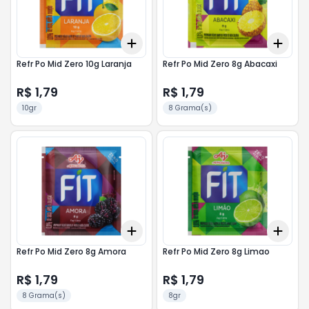
Add
Add
+
3
+
5
+
10
+
3
Refr Po Mid Zero 10g Laranja
Refr Po Mid Zero 8g Abacaxi
R$ 1,79
R$ 1,79
10gr
8 Grama(s)
Add
Add
+
3
+
5
+
10
+
3
Refr Po Mid Zero 8g Amora
Refr Po Mid Zero 8g Limao
R$ 1,79
R$ 1,79
8 Grama(s)
8gr