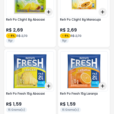
Add
Add
+
3
+
5
+
10
+
3
Refr Po Clight 8g Abacaxi
Refr Po Clight 8g Maracuja
R$ 2,69
R$ 2,69
R$ 2,79
R$ 2,79
-
4
%
-
4
%
8gr
8gr
Add
Add
+
3
+
5
+
10
+
3
Refr Po Fresh 15g Abacaxi
Refr Po Fresh 15g Laranja
R$ 1,59
R$ 1,59
15 Grama(s)
15 Grama(s)