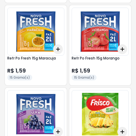
Add
Add
+
3
+
5
+
10
+
3
Refr Po Fresh 15g Maracuja
Refr Po Fresh 15g Morango
R$ 1,59
R$ 1,59
15 Grama(s)
15 Grama(s)
Add
Add
+
3
+
5
+
10
+
3