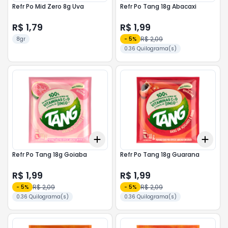
Refr Po Mid Zero 8g Uva
Refr Po Tang 18g Abacaxi
R$ 1,79
R$ 1,99
R$ 2,09
8gr
-
5
%
0.36 Quilograma(s)
Add
Add
+
3
+
5
+
10
+
3
Refr Po Tang 18g Goiaba
Refr Po Tang 18g Guarana
R$ 1,99
R$ 1,99
R$ 2,09
R$ 2,09
-
5
%
-
5
%
0.36 Quilograma(s)
0.36 Quilograma(s)