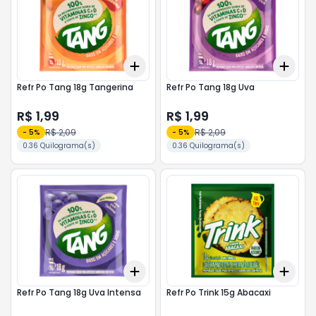
Add
Add
+
3
+
5
+
10
+
3
Refr Po Tang 18g Tangerina
Refr Po Tang 18g Uva
R$ 1,99
R$ 1,99
R$ 2,09
R$ 2,09
-
5
%
-
5
%
0.36 Quilograma(s)
0.36 Quilograma(s)
Add
Add
+
3
+
5
+
10
+
3
Refr Po Tang 18g Uva Intensa
Refr Po Trink 15g Abacaxi