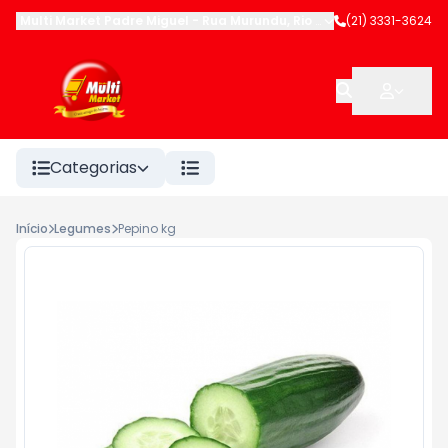
Multi Market Padre Miguel
-
Rua Murundu
,
Rio de Janeiro
(21) 3331-3624
-
RJ
Categorias
Início
Legumes
Pepino kg