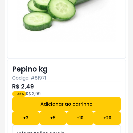
Pepino kg
Código: #
81971
R$ 2,49
R$ 3,99
-
38
%
Adicionar ao carrinho
Subtotal:
R$ 0
+
3
+
5
+
10
+
20