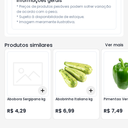
Informações gerais
* Preços de produtos pesáveis podem sofrer variação 
de acordo com o peso;

* Sujeito à disponibilidade de estoque;

* Imagem meramente ilustrativa;
Produtos similares
Ver mais
Add
Add
+
3
+
5
+
10
+
3
+
5
+
10
Abobora Sergipana kg
Abobrinha Italiana kg
Pimentao Ver
R$ 4,29
R$ 6,99
R$ 7,49