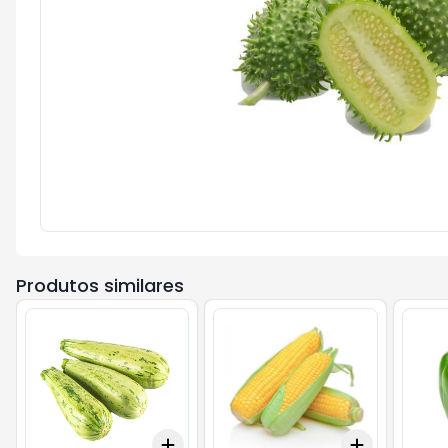
Produtos similares
Add
Add
+
3
+
5
+
10
+
3
+
5
+