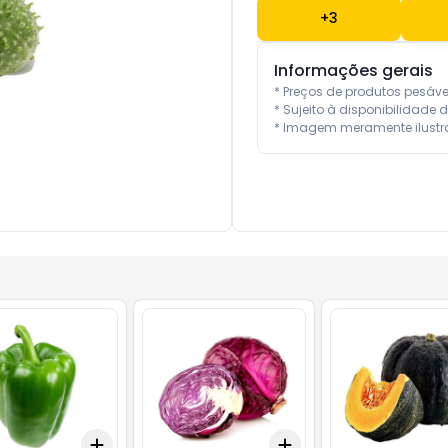
+
3
Informações gerais
* Preços de produtos pesáv
* Sujeito à disponibilidade d
* Imagem meramente ilustra
Add
Add
10
+
3
+
5
+
10
+
3
+
5
+
10