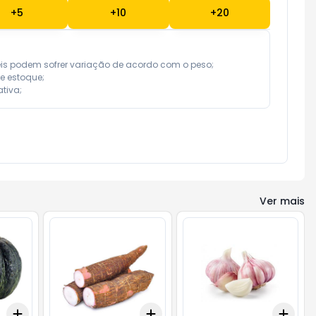
+
5
+
10
+
20
eis podem sofrer variação de acordo com o peso;

e estoque;

tiva;
Ver mais
Add
Add
Add
+
3
+
5
+
10
+
3
+
5
+
10
+
3