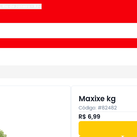
u
,
Rio de Janeiro
-
RJ
Maxixe kg
Código: #
82482
R$ 6,99