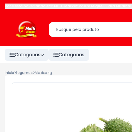
Você está navegando em:
Multi Market Padre Miguel
-
Rua Murund
Categorias
Categorias
Início
Legumes
Maxixe kg