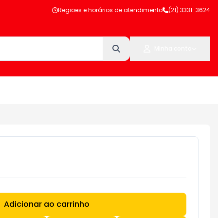
Regiões e horários de atendimento
(21) 3331-3624
Minha conta
Adicionar ao carrinho
Subtotal:
R$ 0,00