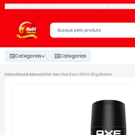
Você está navegando em:
Multi Market Padre Miguel
-
Rua Murund
Categorias
Categorias
Início
Desod Aerosol
Des Aero Axe Seco 152ml 90g Marine