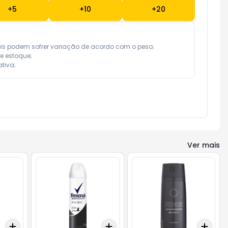
+
5
+
10
+
20
eis podem sofrer variação de acordo com o peso;

e estoque;

tiva;
Ver mais
Add
Add
Add
+
3
+
5
+
10
+
3
+
5
+
10
+
3