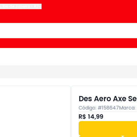
u
,
Rio de Janeiro
-
RJ
Des Aero Axe S
Código: #
158647
Marca:
R$ 14,99