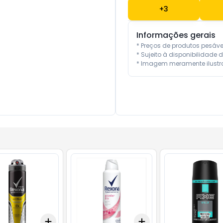
+
3
Informações gerais
* Preços de produtos pesáv
* Sujeito à disponibilidade d
* Imagem meramente ilustra
Add
Add
10
+
3
+
5
+
10
+
3
+
5
+
10