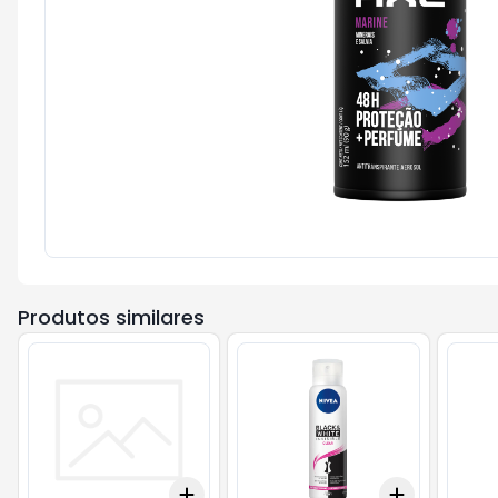
Produtos similares
Add
Add
+
3
+
5
+
10
+
3
+
5
+