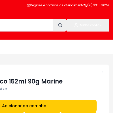
Regiões e horários de atendimento
(21) 3331-3624
Minha conta
eco 152ml 90g Marine
Axe
Adicionar ao carrinho
Subtotal:
R$ 0,00