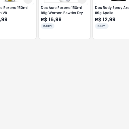
ro Rexona 150ml
Des Aero Rexona 150ml
Des Body Spray Ax
n V8
89g Women Powder Dry
89g Apollo
,99
R$ 16,99
R$ 12,99
150ml
150ml