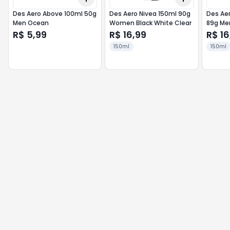
Des Aero Above 100ml 50g
Des Aero Nivea 150ml 90g
Des Ae
Men Ocean
Women Black White Clear
89g Me
R$ 5,99
R$ 16,99
R$ 16
150ml
150ml