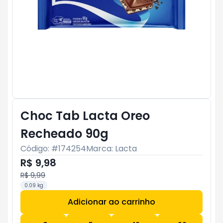
Choc Tab Lacta Oreo
Recheado 90g
Código: #
174254
Marca:
Lacta
R$ 9,98
R$ 9,99
0.09 kg
Adicionar ao carrinho
Subtotal:
R$ 0