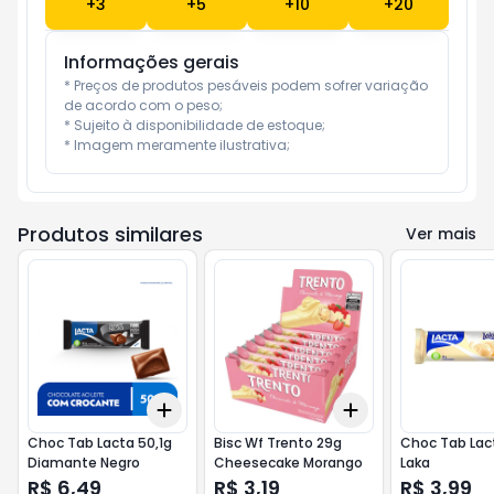
+
3
+
5
+
10
+
20
Informações gerais
* Preços de produtos pesáveis podem sofrer variação 
de acordo com o peso;

* Sujeito à disponibilidade de estoque;

* Imagem meramente ilustrativa;
Produtos similares
Ver mais
Add
Add
+
3
+
5
+
10
+
3
+
5
+
10
Choc Tab Lacta 50,1g
Bisc Wf Trento 29g
Choc Tab Lac
Diamante Negro
Cheesecake Morango
Laka
R$ 6,49
R$ 3,19
R$ 3,99