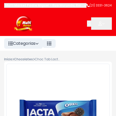
Multi Market Padre Miguel
-
Rua Murundu
,
Rio de Janeiro
(21) 3331-3624
-
RJ
Categorias
Início
Chocolates
Choc Tab Lacta Oreo Recheado 90g