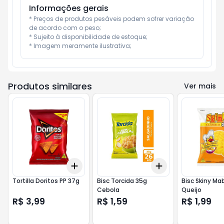
Informações gerais
* Preços de produtos pesáveis podem sofrer variação 
de acordo com o peso;

* Sujeito à disponibilidade de estoque;

* Imagem meramente ilustrativa;
Produtos similares
Ver mais
Add
Add
+
3
+
5
+
10
+
3
+
5
+
10
Tortilla Doritos PP 37g
Bisc Torcida 35g
Bisc Skiny Ma
Cebola
Queijo
R$ 3,99
R$ 1,59
R$ 1,99