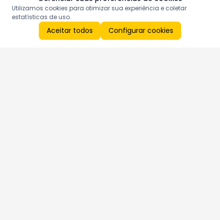
Utilizamos cookies para otimizar sua experiência e coletar
estatísticas de uso.
Aceitar todos
Configurar cookies
Aproveite as nossas promoções!
Cadastre seu e-mail e receba ofertas exclusivas.
QUERO RECEBER