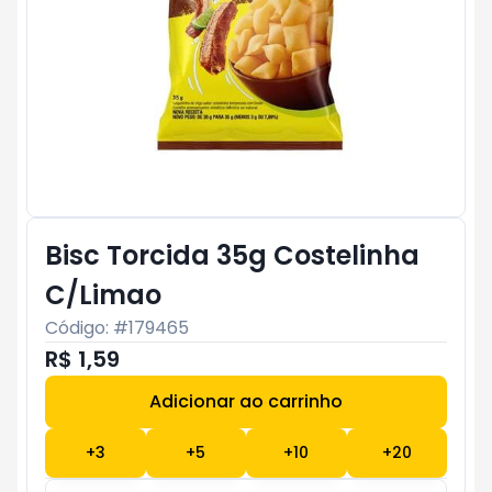
Bisc Torcida 35g Costelinha
C/Limao
Código: #
179465
R$ 1,59
Adicionar ao carrinho
Subtotal:
R$ 0
+
3
+
5
+
10
+
20