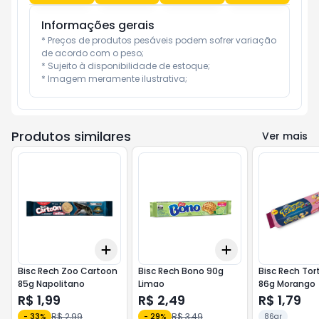
Informações gerais
* Preços de produtos pesáveis podem sofrer variação 
de acordo com o peso;

* Sujeito à disponibilidade de estoque;

* Imagem meramente ilustrativa;
Produtos similares
Ver mais
Add
Add
+
3
+
5
+
10
+
3
+
5
+
10
Bisc Rech Zoo Cartoon
Bisc Rech Bono 90g
Bisc Rech Tor
85g Napolitano
Limao
86g Morango
R$ 1,99
R$ 2,49
R$ 1,79
R$ 2,99
R$ 3,49
-
33
%
-
29
%
86gr