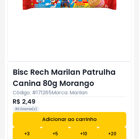
Bisc Rech Marilan Patrulha
Canina 80g Morango
Código: #
171265
Marca:
Marilan
R$ 2,49
80 Grama(s)
Adicionar ao carrinho
Subtotal:
R$ 0
+
3
+
5
+
10
+
20