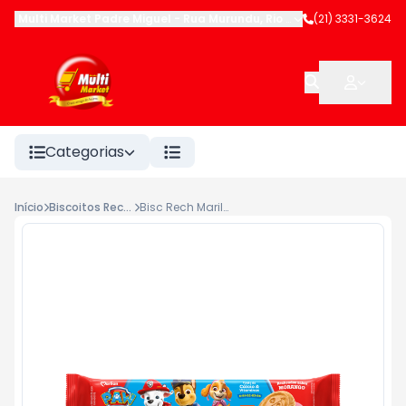
Multi Market Padre Miguel
-
Rua Murundu
,
Rio de Janeiro
(21) 3331-3624
-
RJ
Categorias
Início
Biscoitos Recheados
Bisc Rech Marilan Patrulha Canina 80g Morango