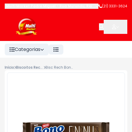
Multi Market Padre Miguel
-
Rua Murundu
,
Rio de Janeiro
(21) 3331-3624
-
RJ
Categorias
Início
Biscoitos Recheados
Bisc Rech Bono Fininho 57g Choc