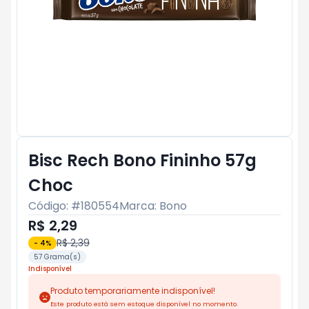
Bisc Rech Bono Fininho 57g
Choc
Código: #
180554
Marca:
Bono
R$ 2,29
R$ 2,39
-
4
%
57 Grama(s)
Indisponível
Produto temporariamente indisponível!
Este produto está sem estoque disponível no momento.