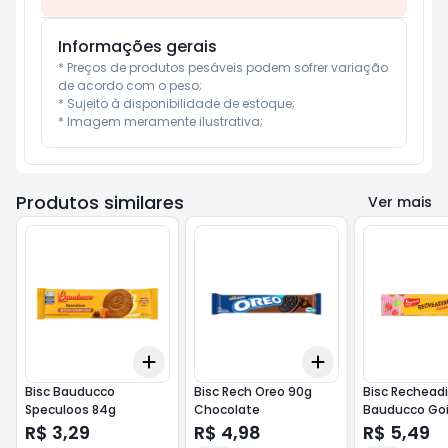
Informações gerais
* Preços de produtos pesáveis podem sofrer variação 
de acordo com o peso;

* Sujeito à disponibilidade de estoque;

* Imagem meramente ilustrativa;
Produtos similares
Ver mais
Add
Add
+
3
+
5
+
10
+
3
+
5
+
10
Bisc Bauducco
Bisc Rech Oreo 90g
Bisc Rechead
Speculoos 84g
Chocolate
Bauducco Goi
R$ 3,29
R$ 4,98
R$ 5,49