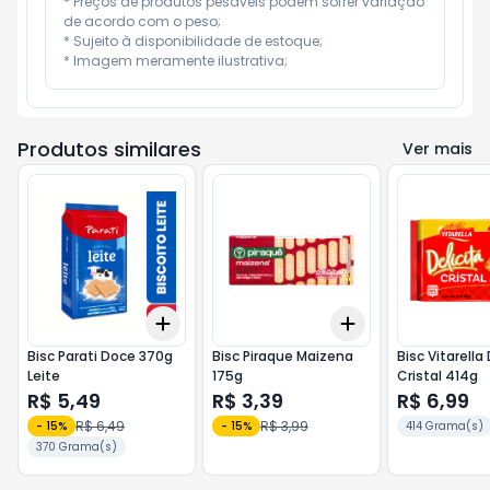
* Preços de produtos pesáveis podem sofrer variação 
de acordo com o peso;

* Sujeito à disponibilidade de estoque;

* Imagem meramente ilustrativa;
Produtos similares
Ver mais
Add
Add
+
3
+
5
+
10
+
3
+
5
+
10
Bisc Parati Doce 370g
Bisc Piraque Maizena
Bisc Vitarella 
Leite
175g
Cristal 414g
R$ 5,49
R$ 3,39
R$ 6,99
R$ 6,49
R$ 3,99
-
15
%
-
15
%
414 Grama(s)
370 Grama(s)