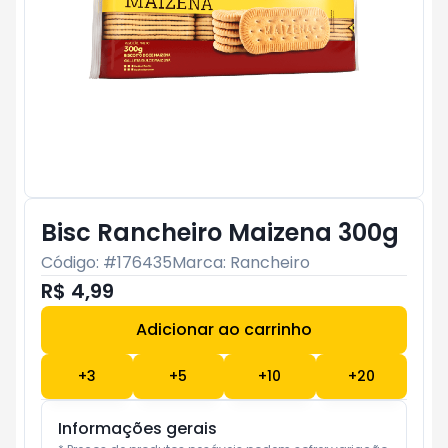
Bisc Rancheiro Maizena 300g
Código: #
176435
Marca:
Rancheiro
R$ 4,99
Adicionar ao carrinho
Subtotal:
R$ 0
+
3
+
5
+
10
+
20
Informações gerais