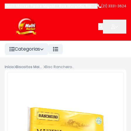
Multi Market Padre Miguel
-
Rua Murundu
,
Rio de Janeiro
(21) 3331-3624
-
RJ
Categorias
Início
Biscoitos Maisena
Bisc Rancheiro Maizena 300g