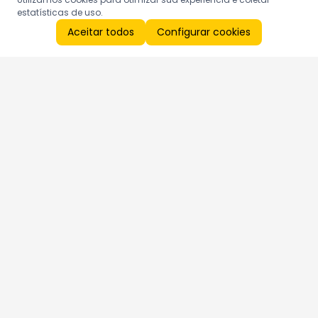
estatísticas de uso.
Aceitar todos
Configurar cookies
Aproveite as nossas promoções!
Cadastre seu e-mail e receba ofertas exclusivas.
QUERO RECEBER