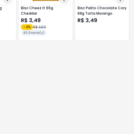
1g
Bisc Cheez It 65g
Bisc Palito Chocolate Cory
Cheddar
68g Torta Morango
R$ 3,49
R$ 3,49
R$ 3,59
-
3
%
65 Grama(s)