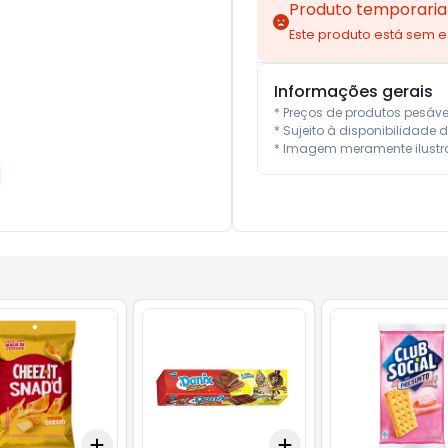
Produto temporaria
Este produto está sem 
Informações gerais
* Preços de produtos pesáv
* Sujeito à disponibilidade d
* Imagem meramente ilustra
Add
Add
10
+
3
+
5
+
10
+
3
+
5
+
10