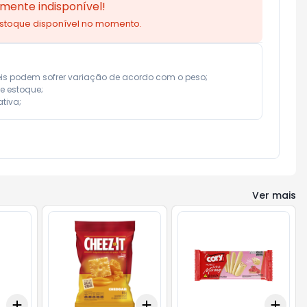
mente indisponível!
estoque disponível no momento.
eis podem sofrer variação de acordo com o peso;

e estoque;

tiva;
Ver mais
Add
Add
Add
+
3
+
5
+
10
+
3
+
5
+
10
+
3