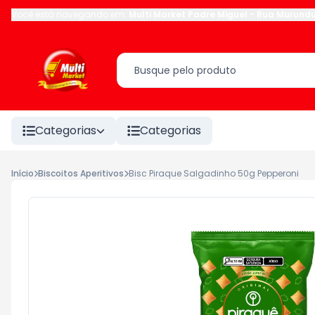
Você está navegando em:
Multi Market Padre Miguel
-
Rua Murund
Categorias
Categorias
Início
Biscoitos Aperitivos
Bisc Piraque Salgadinho 50g Pepperoni