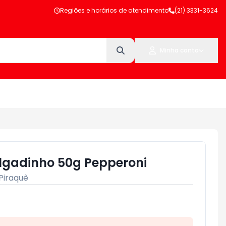
Regiões e horários de atendimento
(21) 3331-3624
Minha conta
algadinho 50g Pepperoni
Piraquê