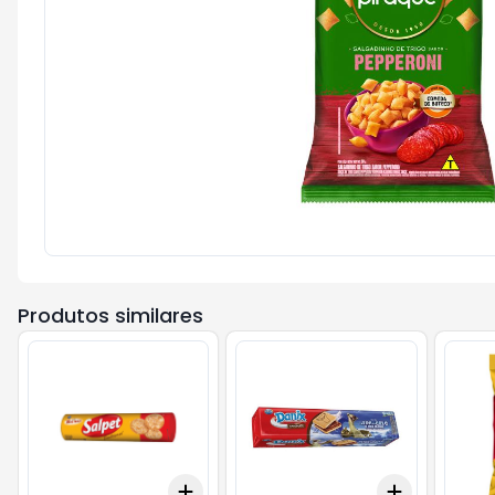
Produtos similares
Add
Add
+
3
+
5
+
10
+
3
+
5
+