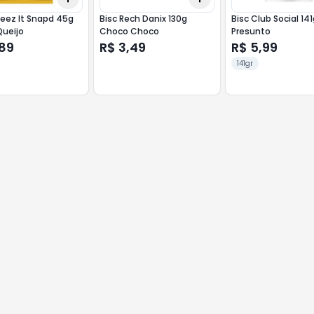
eez It Snapd 45g
Bisc Rech Danix 130g
Bisc Club Social 14
Queijo
Choco Choco
Presunto
,89
R$ 3,49
R$ 5,99
141gr