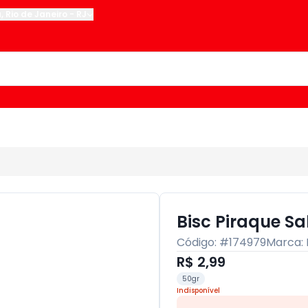
u
,
Rio de Janeiro
-
RJ
Bisc Piraque S
Código: #
174979
Marca:
R$ 2,99
50gr
Indisponível