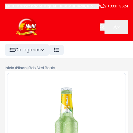
Multi Market Padre Miguel
-
Rua Murundu
,
Rio de Janeiro
(21) 3331-3624
-
RJ
Categorias
Início
Pilsen
Beb Skol Beats Caipirinha Ln 269ml