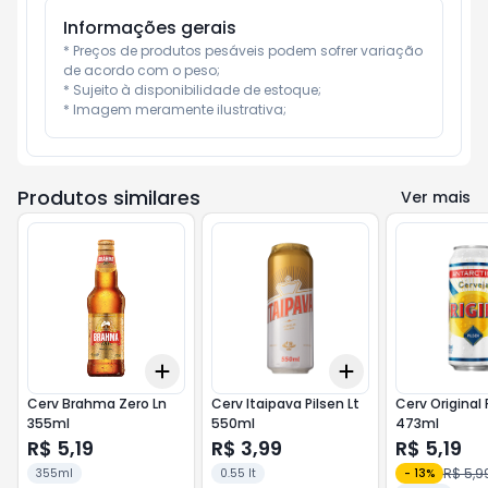
Informações gerais
* Preços de produtos pesáveis podem sofrer variação 
de acordo com o peso;

* Sujeito à disponibilidade de estoque;

* Imagem meramente ilustrativa;
Produtos similares
Ver mais
Add
Add
+
3
+
5
+
10
+
3
+
5
+
10
Cerv Brahma Zero Ln
Cerv Itaipava Pilsen Lt
Cerv Original 
355ml
550ml
473ml
R$ 5,19
R$ 3,99
R$ 5,19
R$ 5,9
355ml
0.55 lt
-
13
%