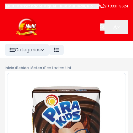
Multi Market Padre Miguel
-
Rua Murundu
,
Rio de Janeiro
(21) 3331-3624
-
RJ
Categorias
Início
Bebida Láctea
Beb Lactea Uht Pirakids Chocolate Tp 200ml