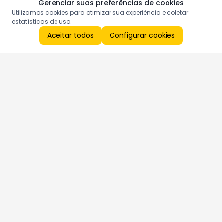
Gerenciar suas preferências de cookies
Utilizamos cookies para otimizar sua experiência e coletar
estatísticas de uso.
Aceitar todos
Configurar cookies
Aproveite as nossas promoções!
Cadastre seu e-mail e receba ofertas exclusivas.
QUERO RECEBER