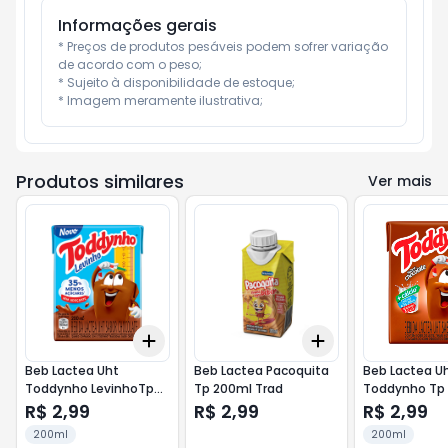
Informações gerais
* Preços de produtos pesáveis podem sofrer variação 
de acordo com o peso;

* Sujeito à disponibilidade de estoque;

* Imagem meramente ilustrativa;
Produtos similares
Ver mais
Add
Add
+
3
+
5
+
10
+
3
+
5
+
10
Beb Lactea Uht
Beb Lactea Pacoquita
Beb Lactea U
Toddynho LevinhoTp
Tp 200ml Trad
Toddynho Tp
200ml
Trad
R$ 2,99
R$ 2,99
R$ 2,99
200ml
200ml