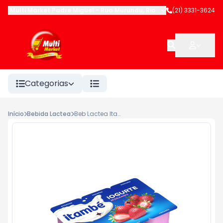
Multi Market Padre Miguel
-
Rua Murundu
,
Rio de Janeiro
(21) 3331-3624
-
RJ
Categorias
Início
Bebida Lactea
Beb Lactea Itambe 540g Morango