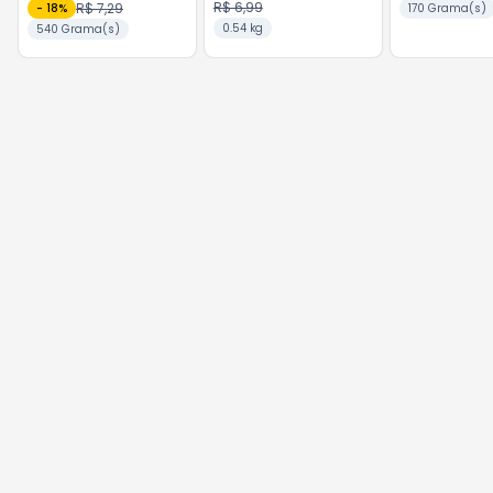
R$ 6,99
R$ 7,29
-
18
%
170 Grama(s)
0.54 kg
540 Grama(s)