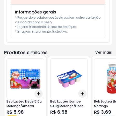
Informações gerais
* Preços de produtos pesáveis podem sofrer variação 
de acordo com o peso;

* Sujeito à disponibilidade de estoque;

* Imagem meramente ilustrativa;
Produtos similares
Ver mais
Add
Add
+
3
+
5
+
10
+
3
+
5
+
10
Beb Lactea Elege 510g
Beb Lactea Itambe
Beb Lactea El
Morango/Ameixa
540g Morango/Coco
Morango
R$ 5,98
R$ 6,98
R$ 3,69