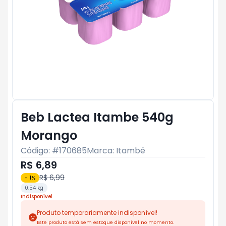
Beb Lactea Itambe 540g
Morango
Código: #
170685
Marca:
Itambé
R$ 6,89
R$ 6,99
-
1
%
0.54 kg
Indisponível
Produto temporariamente indisponível!
Este produto está sem estoque disponível no momento.