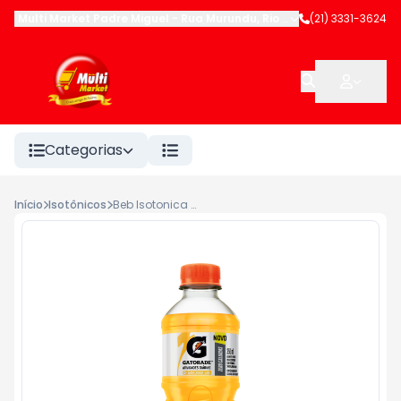
Multi Market Padre Miguel
-
Rua Murundu
,
Rio de Janeiro
(21) 3331-3624
-
RJ
Categorias
Início
Isotônicos
Beb Isotonica Gatorade Zero Pet 350ml Laranja