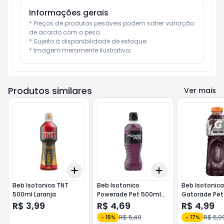
Informações gerais
* Preços de produtos pesáveis podem sofrer variação 
de acordo com o peso;

* Sujeito à disponibilidade de estoque;

* Imagem meramente ilustrativa;
Produtos similares
Ver mais
Add
Add
+
3
+
5
+
10
+
3
+
5
+
10
Beb Isotonica TNT
Beb Isotonico
Beb Isotonica
500ml Laranja
Powerade Pet 500ml
Gatorade Pet
Uva
Uva
R$ 3,99
R$ 4,69
R$ 4,99
R$ 5,49
R$ 5,9
-
15
%
-
17
%