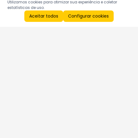
Utilizamos cookies para otimizar sua experiência e coletar
estatísticas de uso.
Aceitar todos
Configurar cookies
Aproveite as nossas promoções!
Cadastre seu e-mail e receba ofertas exclusivas.
QUERO RECEBER