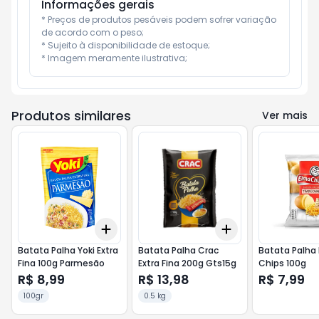
Informações gerais
* Preços de produtos pesáveis podem sofrer variação 
de acordo com o peso;

* Sujeito à disponibilidade de estoque;

* Imagem meramente ilustrativa;
Produtos similares
Ver mais
Add
Add
+
3
+
5
+
10
+
3
+
5
+
10
Batata Palha Yoki Extra
Batata Palha Crac
Batata Palha
Fina 100g Parmesão
Extra Fina 200g Gts15g
Chips 100g
R$ 8,99
R$ 13,98
R$ 7,99
100gr
0.5 kg