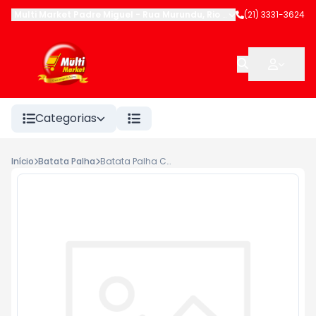
Multi Market Padre Miguel
-
Rua Murundu
,
Rio de Janeiro
(21) 3331-3624
-
RJ
Categorias
Início
Batata Palha
Batata Palha Chinezinho 90g Trad