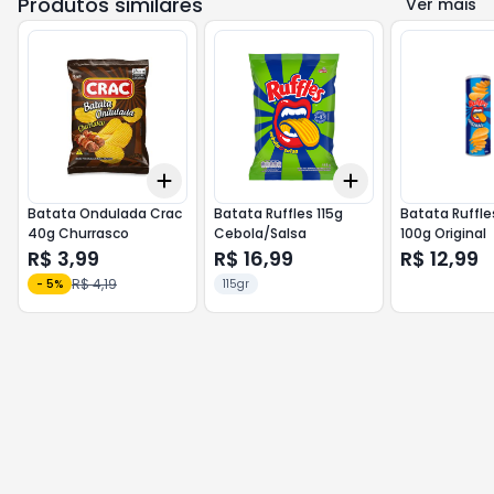
Produtos similares
Ver mais
Add
Add
+
3
+
5
+
10
+
3
+
5
+
10
Batata Ondulada Crac
Batata Ruffles 115g
Batata Ruffl
40g Churrasco
Cebola/Salsa
100g Original
R$ 3,99
R$ 16,99
R$ 12,99
R$ 4,19
-
5
%
115gr