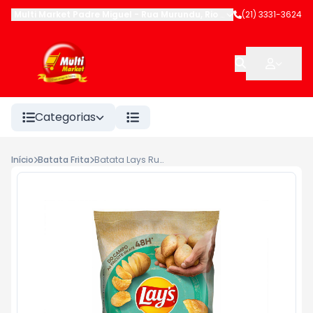
Multi Market Padre Miguel
-
Rua Murundu
,
Rio de Janeiro
(21) 3331-3624
-
RJ
Categorias
Início
Batata Frita
Batata Lays Rustica 68g Cream Cheese