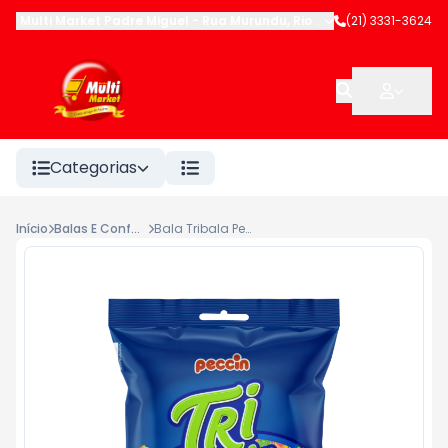
Multi Market Padre Miguel
-
Rua Murundu
,
Rio de Janeiro
(21) 3331-3624
-
RJ
Categorias
Início
Balas E Confeitos
Bala Tribala Peccin Pct 100g Frutas