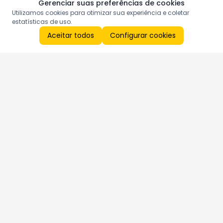
Gerenciar suas preferências de cookies
Utilizamos cookies para otimizar sua experiência e coletar
estatísticas de uso.
Aceitar todos
Configurar cookies
Aproveite as nossas promoções!
Cadastre seu e-mail e receba ofertas exclusivas.
QUERO RECEBER