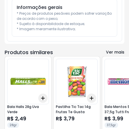
Informações gerais
* Preços de produtos pesáveis podem sofrer variação 
de acordo com o peso;

* Sujeito à disponibilidade de estoque;

* Imagem meramente ilustrativa;
Produtos similares
Ver mais
Add
Add
+
3
+
5
+
10
+
3
+
5
+
10
Bala Halls 28g Uva
Pastilha Tic Tac 14g
Bala Mentos S
Verde
Frutas Te Gusta
37,5g Tutti Fr
R$ 2,49
R$ 3,79
R$ 3,99
28gr
37,5gr