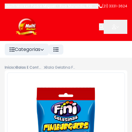
Multi Market Padre Miguel
-
Rua Murundu
,
Rio de Janeiro
(21) 3331-3624
-
RJ
Categorias
Início
Balas E Confeitos
Bala Gelatina Fini 90g Finiburguer