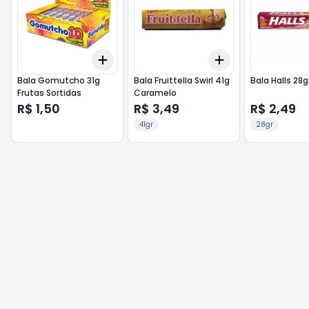
Add
Add
+
3
+
5
+
10
+
3
+
5
+
10
Bala Gomutcho 31g
Bala Fruittella Swirl 41g
Bala Halls 28g
Frutas Sortidas
Caramelo
R$ 1,50
R$ 3,49
R$ 2,49
41gr
28gr