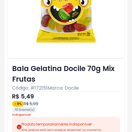
Bala Gelatina Docile 70g Mix
Frutas
Código: #
172151
Marca:
Docile
R$ 5,49
R$ 5,99
-
8
%
70 Grama(s)
Indisponível
Produto temporariamente indisponível!
Este produto está sem estoque disponível no momento.