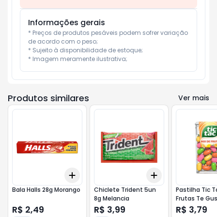
Informações gerais
* Preços de produtos pesáveis podem sofrer variação 
de acordo com o peso;

* Sujeito à disponibilidade de estoque;

* Imagem meramente ilustrativa;
Produtos similares
Ver mais
Add
Add
+
3
+
5
+
10
+
3
+
5
+
10
Bala Halls 28g Morango
Chiclete Trident 5un
Pastilha Tic T
8g Melancia
Frutas Te Gu
R$ 2,49
R$ 3,99
R$ 3,79