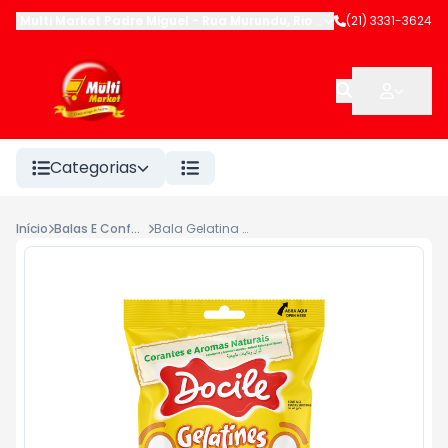
Multi Market Padre Miguel
-
Rua Murundu
,
Rio de Janeiro
(21) 3331-3624
-
RJ
Categorias
Início
Balas E Confeitos
Bala Gelatina Docile 70g Mix Frutas