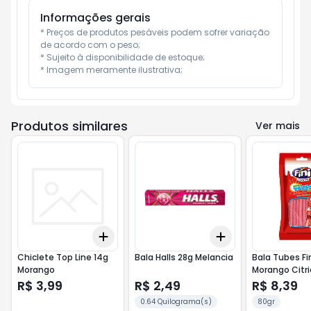
Informações gerais
* Preços de produtos pesáveis podem sofrer variação 
de acordo com o peso;

* Sujeito à disponibilidade de estoque;

* Imagem meramente ilustrativa;
Produtos similares
Ver mais
Add
Add
+
3
+
5
+
10
+
3
+
5
+
10
Chiclete Top Line 14g
Bala Halls 28g Melancia
Bala Tubes Fi
Morango
Morango Citri
R$ 3,99
R$ 2,49
R$ 8,39
0.64 Quilograma(s)
80gr