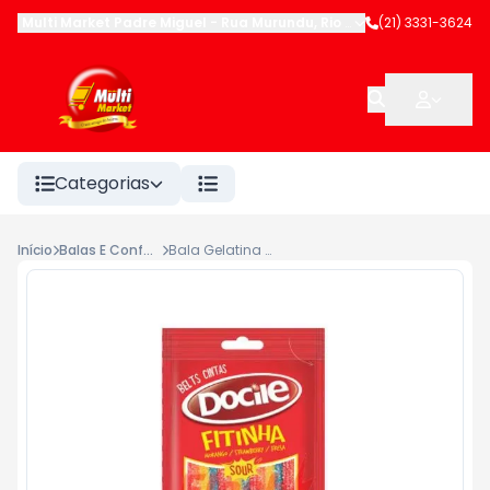
Multi Market Padre Miguel
-
Rua Murundu
,
Rio de Janeiro
(21) 3331-3624
-
RJ
Categorias
Início
Balas E Confeitos
Bala Gelatina Docile 70g Azedinho Fitinha