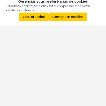
Gerenciar suas preferências de cookies
Utilizamos cookies para otimizar sua experiência e coletar
estatísticas de uso.
Aceitar todos
Configurar cookies
Aproveite as nossas promoções!
Cadastre seu e-mail e receba ofertas exclusivas.
QUERO RECEBER