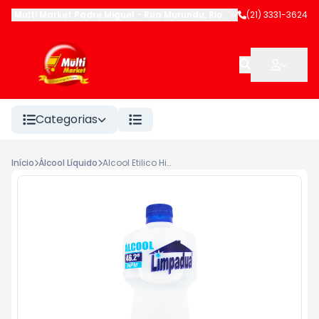
Multi Market Padre Miguel
-
Rua Murundu
,
Rio de Janeiro
(21) 3331-3624
-
RJ
Categorias
Início
Álcool Líquido
Alcool Etilico Hidratado Limpadua 46 INPM 1Lt