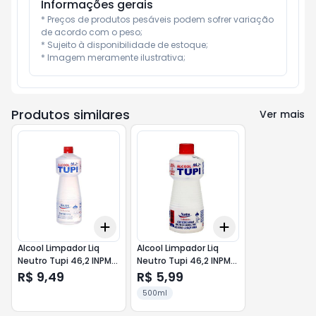
Informações gerais
* Preços de produtos pesáveis podem sofrer variação 
de acordo com o peso;

* Sujeito à disponibilidade de estoque;

* Imagem meramente ilustrativa;
Produtos similares
Ver mais
Add
Add
+
3
+
5
+
10
+
3
+
5
+
10
Alcool Limpador Liq
Alcool Limpador Liq
Neutro Tupi 46,2 INPM
Neutro Tupi 46,2 INPM
1Lt
500ml
R$ 9,49
R$ 5,99
500ml