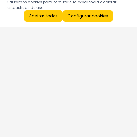
Utilizamos cookies para otimizar sua experiência e coletar
estatísticas de uso.
Aceitar todos
Configurar cookies
Aproveite as nossas promoções!
Cadastre seu e-mail e receba ofertas exclusivas.
QUERO RECEBER