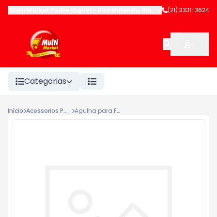
Multi Market Padre Miguel
-
Rua Murundu
,
Rio de Janeiro
(21) 3331-3624
-
RJ
Categorias
Início
Acessorios Para Lavanderia
Agulha para Fogão Renatinha