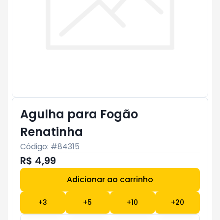
Agulha para Fogão
Renatinha
Código: #
84315
R$ 4,99
Adicionar ao carrinho
Subtotal:
R$ 0
+
3
+
5
+
10
+
20