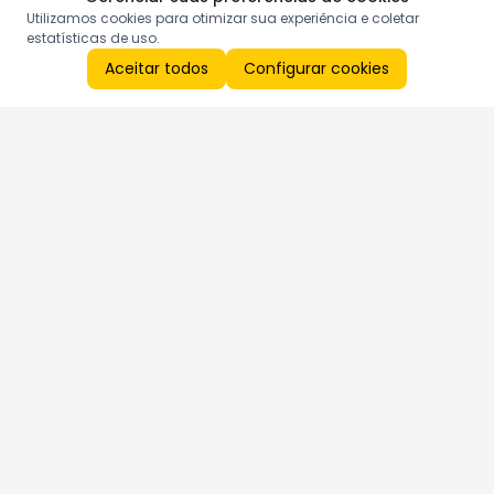
Utilizamos cookies para otimizar sua experiência e coletar
estatísticas de uso.
Aceitar todos
Configurar cookies
Aproveite as nossas promoções!
Cadastre seu e-mail e receba ofertas exclusivas.
QUERO RECEBER