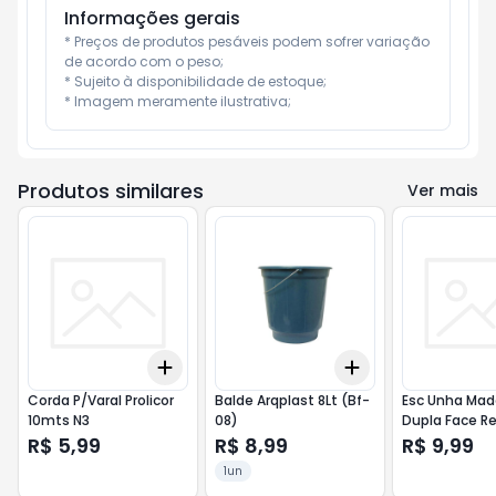
Informações gerais
* Preços de produtos pesáveis podem sofrer variação 
de acordo com o peso;

* Sujeito à disponibilidade de estoque;

* Imagem meramente ilustrativa;
Produtos similares
Ver mais
Add
Add
+
3
+
5
+
10
+
3
+
5
+
10
Corda P/Varal Prolicor
Balde Arqplast 8Lt (Bf-
Esc Unha Mad
10mts N3
08)
Dupla Face R
R$ 5,99
R$ 8,99
R$ 9,99
1un