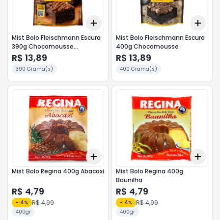
Add
Add
+
3
+
5
+
10
+
3
Mist Bolo Fleischmann Escura
Mist Bolo Fleischmann Escura
390g Chocomousse
400g Chocomousse
Extracremoso
R$ 13,89
R$ 13,89
390 Grama(s)
400 Grama(s)
Add
Add
+
3
+
5
+
10
+
3
Mist Bolo Regina 400g Abacaxi
Mist Bolo Regina 400g
Baunilha
R$ 4,79
R$ 4,79
R$ 4,99
R$ 4,99
-
4
%
-
4
%
400gr
400gr