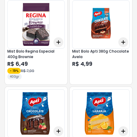
Add
Add
+
3
+
5
+
10
+
3
Mist Bolo Regina Especial
Mist Bolo Apti 380g Chocolate
400g Brownie
Avela
R$ 6,49
R$ 4,99
R$ 7,99
-
19
%
400gr
Add
Add
+
3
+
5
+
10
+
3