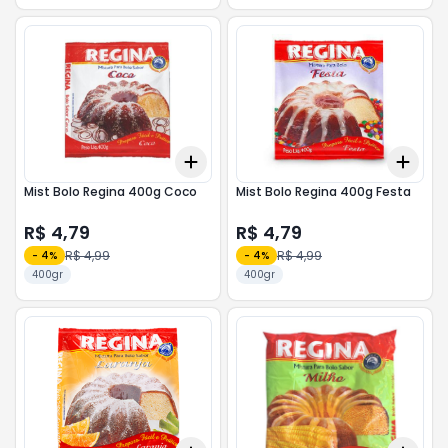
Add
Add
+
3
+
5
+
10
+
3
Mist Bolo Regina 400g Coco
Mist Bolo Regina 400g Festa
R$ 4,79
R$ 4,79
R$ 4,99
R$ 4,99
-
4
%
-
4
%
400gr
400gr