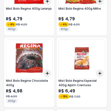
Add
Add
+
3
+
5
+
10
+
3
Mist Bolo Regina 400g Laranja
Mist Bolo Regina 400g Milho
R$ 4,79
R$ 4,79
R$ 4,99
R$ 4,99
-
4
%
-
4
%
400gr
400gr
Add
Add
+
3
+
5
+
10
+
3
Mist Bolo Regina Chocolate
Mist Bolo Regina Especial
400g
400g Aipim Cremoso
R$ 4,98
R$ 6,49
R$ 4,99
R$ 7,99
-
19
%
400gr