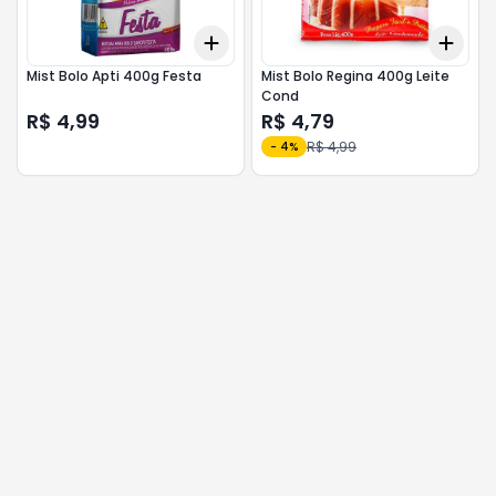
Add
Add
+
3
+
5
+
10
+
3
Mist Bolo Apti 400g Festa
Mist Bolo Regina 400g Leite
Cond
R$ 4,99
R$ 4,79
R$ 4,99
-
4
%