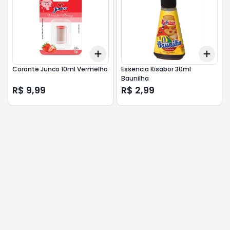
Add
Add
+
3
+
5
+
10
+
3
Corante Junco 10ml Vermelho
Essencia Kisabor 30ml
Baunilha
R$ 9,99
R$ 2,99