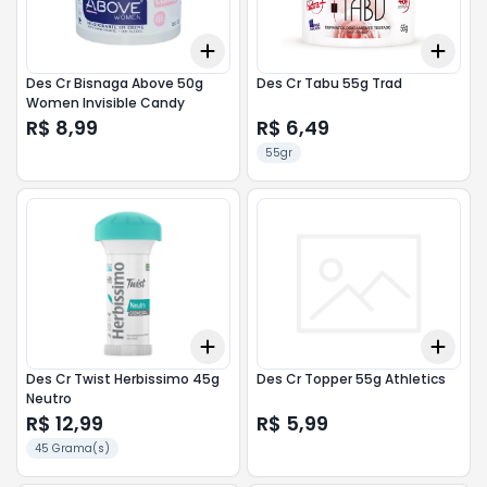
Add
Add
+
3
+
5
+
10
+
3
Des Cr Bisnaga Above 50g
Des Cr Tabu 55g Trad
Women Invisible Candy
R$ 8,99
R$ 6,49
55gr
Add
Add
+
3
+
5
+
10
+
3
Des Cr Twist Herbissimo 45g
Des Cr Topper 55g Athletics
Neutro
R$ 12,99
R$ 5,99
45 Grama(s)