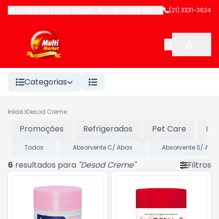
Multi Market Padre Miguel
-
Rua Murundu
,
Rio de Janeiro
(21) 3331-3624
-
RJ
Categorias
Início
Desod Creme
Promoções
Refrigerados
Pet Care
Pad
Todos
Absorvente C/ Abas
Absorvente S/ Aba
6
resultados para
"
Desod Creme
"
Filtros