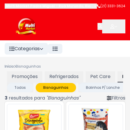
Multi Market Padre Miguel
-
Rua Murundu
,
Rio de Janeiro
(21) 3331-3624
-
RJ
Categorias
Início
Bisnaguinhas
Promoções
Refrigerados
Pet Care
Pa
Todos
Bisnaguinhas
Bolinhos P/ Lanche
3
resultados para
"
Bisnaguinhas
"
Filtros