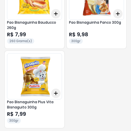
Add
Add
+
3
+
5
+
10
+
3
Pao Bisnaguinha Bauducco
Pao Bisnaguinha Panco 300g
260g
R$ 7,99
R$ 9,98
260 Grama(s)
300gr
Add
+
3
+
5
+
10
Pao Bisnaguinha Plus Vita
Bisnaguito 300g
R$ 7,99
300gr