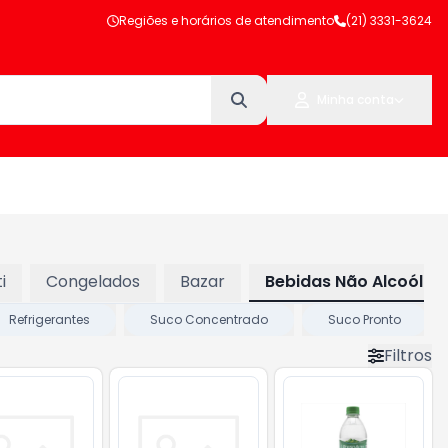
Regiões e horários de atendimento
(21) 3331-3624
Minha conta
i
Congelados
Bazar
Bebidas Não Alcoólic
Refrigerantes
Suco Concentrado
Suco Pronto
Filtros