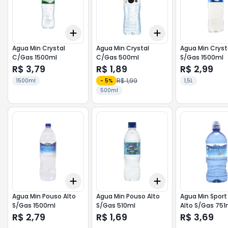
Add
Add
+
3
+
5
+
10
+
3
+
5
+
10
Agua Min Crystal
Agua Min Crystal
Agua Min Cryst
C/Gas 1500ml
C/Gas 500ml
S/Gas 1500ml
R$ 3,79
R$ 1,89
R$ 2,99
R$ 1,99
1500ml
-
5
%
1,5L
500ml
Add
Add
+
3
+
5
+
10
+
3
+
5
+
10
Agua Min Pouso Alto
Agua Min Pouso Alto
Agua Min Sport
S/Gas 1500ml
S/Gas 510ml
Alto S/Gas 751
R$ 2,79
R$ 1,69
R$ 3,69