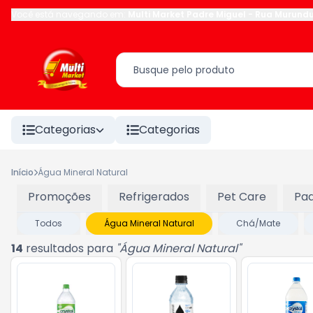
Você está navegando em:
Multi Market Padre Miguel
-
Rua Murund
Categorias
Categorias
Início
Água Mineral Natural
Promoções
Refrigerados
Pet Care
Pad
Todos
Água Mineral Natural
Chá/Mate
14
resultados para
"
Água Mineral Natural
"