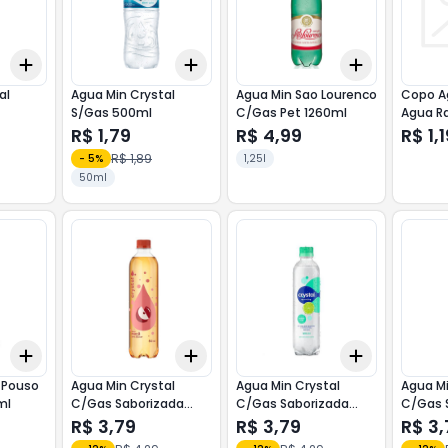
Add
Add
Add
+
3
+
5
+
10
+
3
+
5
+
10
+
3
+
5
+
al
Agua Min Crystal
Agua Min Sao Lourenco
Copo A
S/Gas 500ml
C/Gas Pet 1260ml
Agua R
200ml
R$ 1,79
R$ 4,99
R$ 1,
R$ 1,89
-
5
%
1,25l
50ml
Add
Add
Add
+
3
+
5
+
10
+
3
+
5
+
10
+
3
+
5
+
 Pouso
Agua Min Crystal
Agua Min Crystal
Agua Mi
ml
C/Gas Saborizada
C/Gas Saborizada
C/Gas 
510ml Maca
510ml Limao
510ml 
R$ 3,79
R$ 3,79
R$ 3,