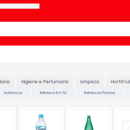
u
,
Rio de Janeiro
-
RJ
aria
Higiene e Perfumaria
Limpeza
HortiFrut
Isotônicos
Refresco Em Pó
Refrescos Prontos