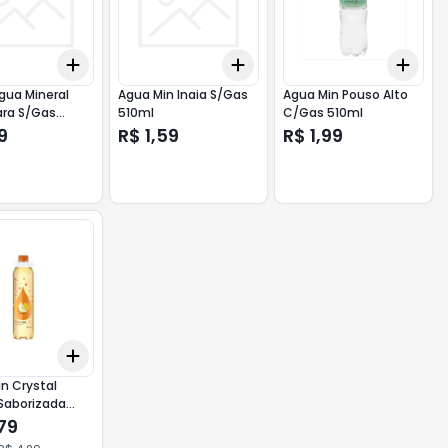
Add
Add
Add
10
+
3
+
5
+
10
+
3
+
5
+
10
+
3
gua Mineral
Agua Min Inaia S/Gas
Agua Min Pouso Alto
ara S/Gas
510ml
C/Gas 510ml
19
R$ 1,59
R$ 1,99
Add
10
+
3
+
5
+
10
n Crystal
Saborizada
Maracuja
79